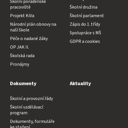
Školní poradenské
pracoviště
Školní družina
Projekt KiVa
Školní parlament
Národní plán obnovy na
Zápis do 1. třídy
naší škole
Spolupráce s MŠ
Péče o nadané žáky
GDPR a cookies
OP JAK II.
Školská rada
Pronájmy
Dokumenty
Aktuality
Školní a provozní řády
Školní vzdělávací
program
Dokumenty, formuláře
ke stažení