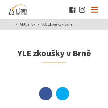
O škole
›
Aktuality
›
YLE zkoušky v Brně
Pro žáky a rodiče
YLE zkoušky v Brně
Dokumenty
Aktuality
Kontakty