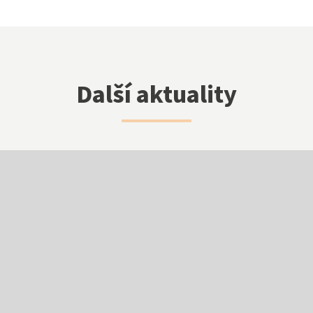
Klub přátel školy
Další aktuality
Facebook
Instagram
EduPage
Stravování