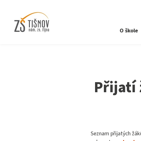
O škole
›
Aktuality
›
Přijatí žáci do třídy RvMPp 2022/23
Přijatí
Seznam přijatých žák