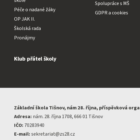
škole
Spolupráce s MŠ
Péče o nadané žáky
GDPR a cookies
OP JAK II.
Školská rada
Pronájmy
Klub přátel školy
Základní škola Tišnov, nám 28. října, příspěvková org
Adresa:
nám. 28. října 1708, 666 01 Tišnov
IČO:
70283940
E-mail:
sekretariat@zs28.cz