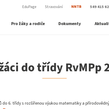
NNTB
EduPage
Stravování
549 415 6
Pro žáky a rodiče
Dokumenty
Aktuali
 žáci do třídy RvMPp
ů do 6. třídy s rozšířenou výukou matematiky a přírodověd