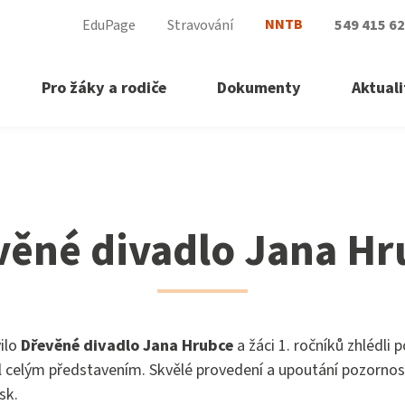
NNTB
EduPage
Stravování
549 415 6
Pro žáky a rodiče
Dokumenty
Aktuali
věné divadlo Jana Hr
vilo
Dřevěné divadlo Jana Hrubce
a žáci 1. ročníků zhlédli
sl celým představením. Skvělé provedení a upoutání pozornos
esk.