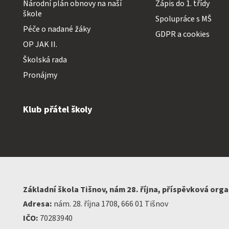
Národní plán obnovy na naší
Zápis do 1. třídy
škole
Spolupráce s MŠ
Péče o nadané žáky
GDPR a cookies
OP JAK II.
Školská rada
Pronájmy
Klub přátel školy
Základní škola Tišnov, nám 28. října, příspěvková org
Adresa:
nám. 28. října 1708, 666 01 Tišnov
IČO:
70283940