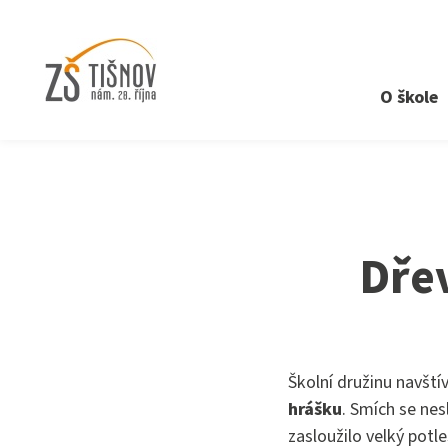
O škole
›
Aktuality
›
Dřevěné divadlo Jana Hrubce
Dře
Školní družinu navští
hrášku
. Smích se ne
zasloužilo velký potl