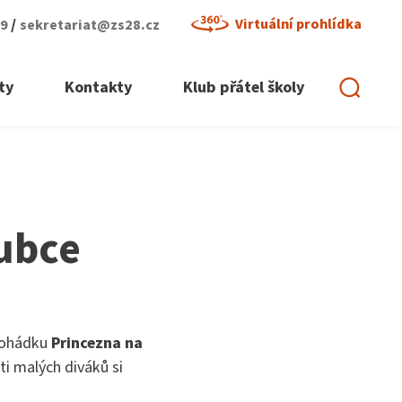
/
Virtuální prohlídka
29
sekretariat@zs28.cz
ty
Kontakty
Klub přátel školy
ubce
 pohádku
Princezna na
ti malých diváků si