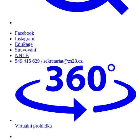
Facebook
Instagram
EduPage
Stravování
NNTB
549 415 629
/
sekretariat@zs28.cz
Virtuální prohlídka