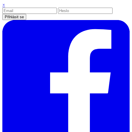
×
Přihlásit se