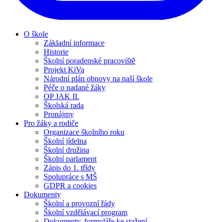
O škole
Základní informace
Historie
Školní poradenské pracoviště
Projekt KiVa
Národní plán obnovy na naší škole
Péče o nadané žáky
OP JAK II.
Školská rada
Pronájmy
Pro žáky a rodiče
Organizace školního roku
Školní jídelna
Školní družina
Školní parlament
Zápis do 1. třídy
Spolupráce s MŠ
GDPR a cookies
Dokumenty
Školní a provozní řády
Školní vzdělávací program
Dokumenty, formuláře ke stažení