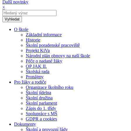
Další novinky
×
O škole
Základní informace
Historie
Školní poradenské pracoviště
Projekt KiVa
Národní plán obnovy na naší škole
Péče o nadané žáky
OP JAK II.
Školská rada
Pronájmy
Pro žáky a rodiče
Organizace školního roku
Školní jídelna
Školní družina
Školní parlament
Zápis do 1. třídy
Spolupráce s MŠ
GDPR a cookies
Dokumenty
Školní a provozní řády