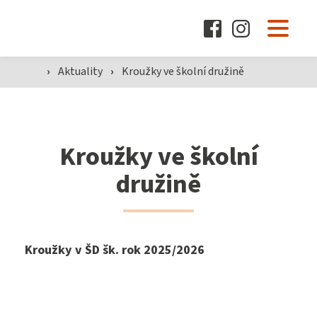
O škole
Pro žáky a rodiče
›
Aktuality
›
Kroužky ve školní družině
Dokumenty
Kroužky ve školní
družině
Aktuality
Kroužky v ŠD šk. rok 2025/2026
Kontakty