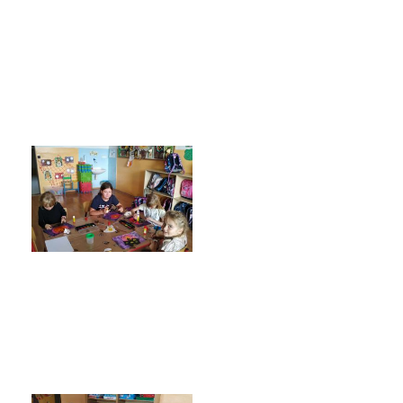
Klub přátel školy
Facebook
Instagram
EduPage
Stravování