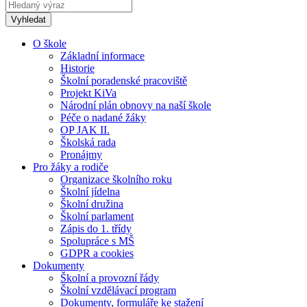
O škole
Základní informace
Historie
Školní poradenské pracoviště
Projekt KiVa
Národní plán obnovy na naší škole
Péče o nadané žáky
OP JAK II.
Školská rada
Pronájmy
Pro žáky a rodiče
Organizace školního roku
Školní jídelna
Školní družina
Školní parlament
Zápis do 1. třídy
Spolupráce s MŠ
GDPR a cookies
Dokumenty
Školní a provozní řády
Školní vzdělávací program
Dokumenty, formuláře ke stažení