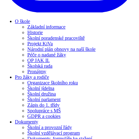
O škole
Základní informace
Historie
Školní poradenské pracoviště
Projekt KiVa
Národní plán obnovy na naší škole
Péče o nadané žáky
OP JAK II.
Školská rada
Pronájmy
Pro žáky a rodiče
Organizace školního roku
Školní jídelna
Školní družina
Školní parlament
Zápis do 1. třídy
Spolupráce s MŠ
GDPR a cookies
Dokumenty
Školní a provozní řády
Školní vzdělávací program
Dokumenty, formuláře ke stažení