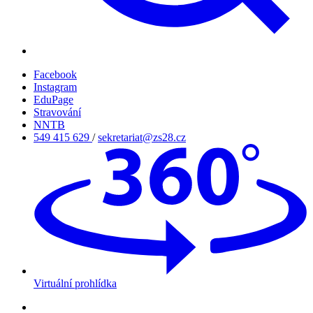
Facebook
Instagram
EduPage
Stravování
NNTB
549 415 629
/
sekretariat@zs28.cz
Virtuální prohlídka