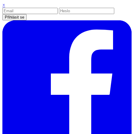
×
Přihlásit se