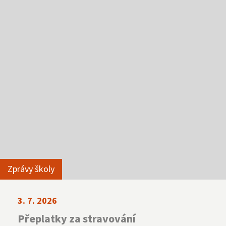
NNTB
Virtuální prohlídka
Zprávy školy
3. 7. 2026
Přeplatky za stravování