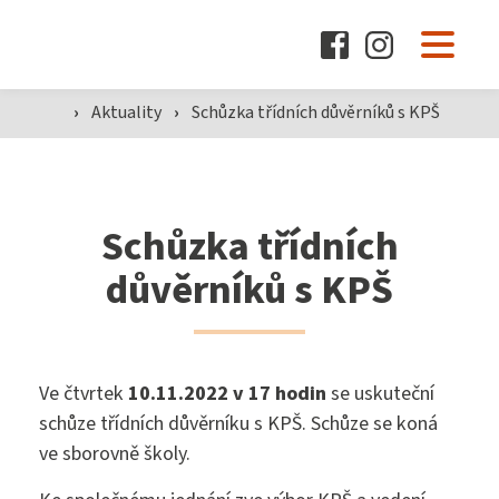
O škole
›
Aktuality
›
Schůzka třídních důvěrníků s KPŠ
Pro žáky a rodiče
Schůzka třídních
Dokumenty
důvěrníků s KPŠ
Aktuality
Ve čtvrtek
10.11.2022 v 17 hodin
se uskuteční
schůze třídních důvěrníku s KPŠ. Schůze se koná
Kontakty
ve sborovně školy.