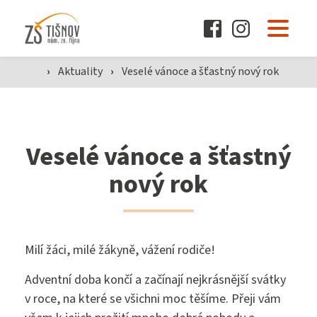
O škole
›
Aktuality
›
Veselé vánoce a šťastný nový rok
Pro žáky a rodiče
Veselé vánoce a šťastný
Dokumenty
nový rok
Aktuality
Milí žáci, milé žákyně, vážení rodiče!
Adventní doba končí a začínají nejkrásnější svátky
Kontakty
v roce, na které se všichni moc těšíme. Přeji vám