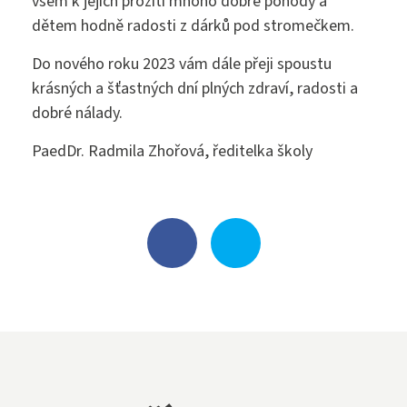
všem k jejich prožití mnoho dobré pohody a
dětem hodně radosti z dárků pod stromečkem.
Klub přátel školy
Do nového roku 2023 vám dále přeji spoustu
krásných a šťastných dní plných zdraví, radosti a
dobré nálady.
Facebook
PaedDr. Radmila Zhořová, ředitelka školy
Instagram
EduPage
Stravování