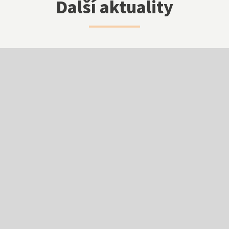
Další aktuality
NNTB
Virtuální prohlídka