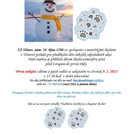
Klub přátel školy
Facebook
Instagram
EduPage
Stravování