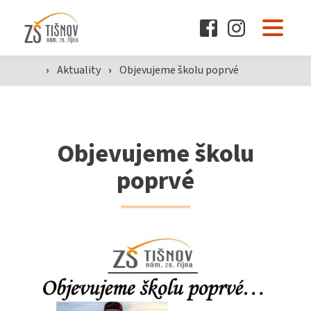
O škole
›
Aktuality
›
Objevujeme školu poprvé
Pro žáky a rodiče
Dokumenty
Objevujeme školu
poprvé
Aktuality
Kontakty