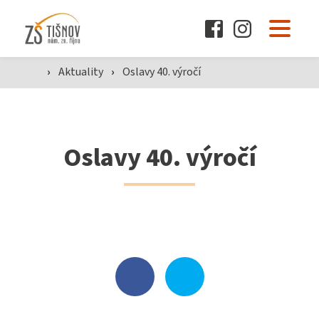
O škole
›
Aktuality
›
Oslavy 40. výročí
Pro žáky a rodiče
Oslavy 40. výročí
Dokumenty
Aktuality
Kontakty