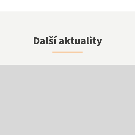
Klub přátel školy
Další aktuality
Facebook
Instagram
EduPage
Stravování