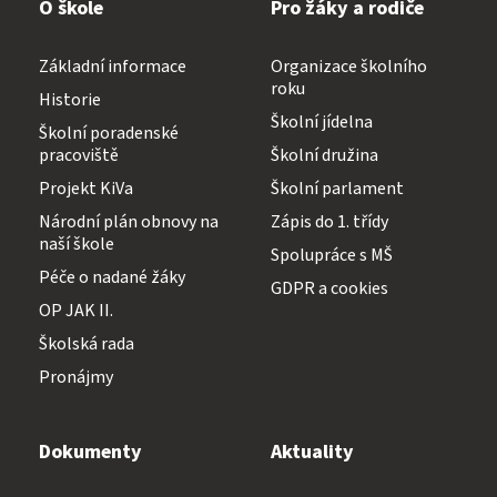
O škole
Pro žáky a rodiče
Základní informace
Organizace školního
roku
Historie
Školní jídelna
Školní poradenské
pracoviště
Školní družina
Projekt KiVa
Školní parlament
Národní plán obnovy na
Zápis do 1. třídy
naší škole
Spolupráce s MŠ
Péče o nadané žáky
GDPR a cookies
OP JAK II.
Školská rada
Pronájmy
Dokumenty
Aktuality