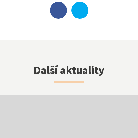
Klub přátel školy
Facebook
Další aktuality
Instagram
EduPage
Stravování