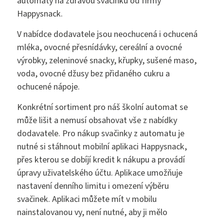
automaty na zdravou svačinku od firmy
Klub přátel školy
Happysnack.
V nabídce dodavatele jsou neochucená i ochucená
mléka, ovocné přesnídávky, cereální a ovocné
Facebook
výrobky, zeleninové snacky, křupky, sušené maso,
voda, ovocné džusy bez přidaného cukru a
ochucené nápoje.
Instagram
Konkrétní sortiment pro náš školní automat se
může lišit a nemusí obsahovat vše z nabídky
dodavatele. Pro nákup svačinky z automatu je
EduPage
nutné si stáhnout mobilní aplikaci Happysnack,
přes kterou se dobíjí kredit k nákupu a provádí
úpravy uživatelského účtu. Aplikace umožňuje
Stravování
nastavení denního limitu i omezení výběru
svačinek. Aplikaci můžete mít v mobilu
nainstalovanou vy, není nutné, aby ji mělo