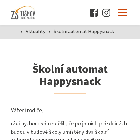
O škole
Pro žáky a rodiče
›
Aktuality
›
Školní automat Happysnack
Dokumenty
Školní automat
Happysnack
Aktuality
Vážení rodiče,
Kontakty
rádi bychom vám sdělili, že po jarních prázdninách
budou v budově školy umístěny dva školní