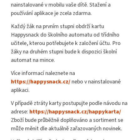
nainstalované v mobilu vaše dítě. Stažení a
NNTB
používání aplikace je zcela zdarma.
Každý žák na prvním stupni obdrží kartu
Happysnack do školního automatu od třídního
Virtuální prohlídka
učitele, kterou potřebujete k založení účtu. Pro
žáky na druhém stupni bude k dispozici školní
automat na mince.
Více informací naleznete na
https://happysnack.cz/
nebo v nainstalované
aplikaci.
V případě ztráty karty postupujte podle návodu na
adrese:
https://happysnack.cz/happykarta/
Zboží bude průběžně doplňováno a sortiment se
může měnit dle aktuálně zařazovaných novinek.