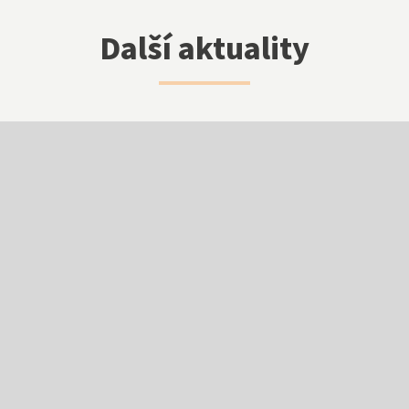
Další aktuality
NNTB
Virtuální prohlídka