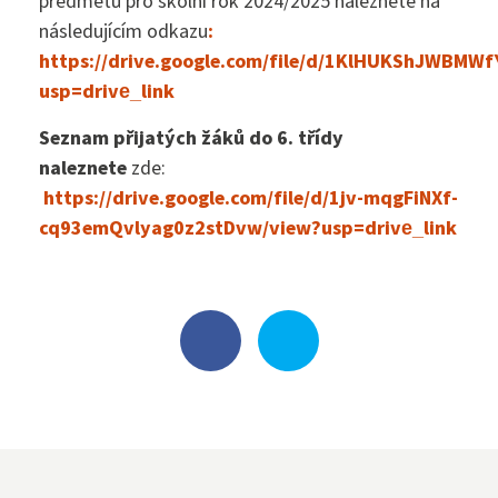
předmětů pro školní rok 2024/2025 naleznete na
následujícím odkazu
:
Klub přátel školy
https://drive.google.com/file/d/1KlHUKShJWBM
usp=drive_link
Seznam přijatých žáků do 6. třídy
Facebook
naleznete
zde:
https://drive.google.com/file/d/1jv-mqgFiNXf-
cq93emQvlyag0z2stDvw/view?usp=drive_link
Instagram
EduPage
Stravování