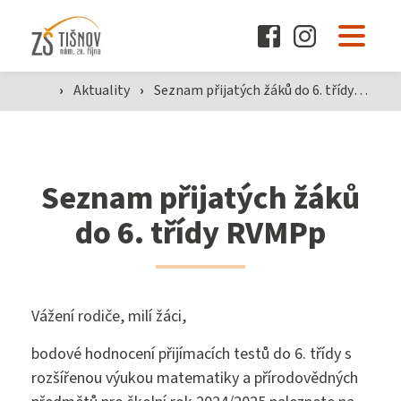
O škole
›
Aktuality
›
Seznam přijatých žáků do 6. třídy RVMPp
Pro žáky a rodiče
Seznam přijatých žáků
Dokumenty
do 6. třídy RVMPp
Aktuality
Vážení rodiče, milí žáci,
Kontakty
bodové hodnocení přijímacích testů do 6. třídy s
rozšířenou výukou matematiky a přírodovědných