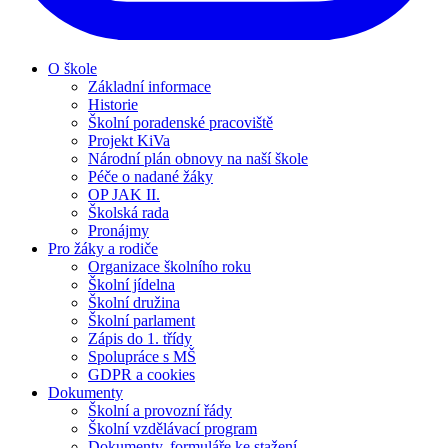
O škole
Základní informace
Historie
Školní poradenské pracoviště
Projekt KiVa
Národní plán obnovy na naší škole
Péče o nadané žáky
OP JAK II.
Školská rada
Pronájmy
Pro žáky a rodiče
Organizace školního roku
Školní jídelna
Školní družina
Školní parlament
Zápis do 1. třídy
Spolupráce s MŠ
GDPR a cookies
Dokumenty
Školní a provozní řády
Školní vzdělávací program
Dokumenty, formuláře ke stažení