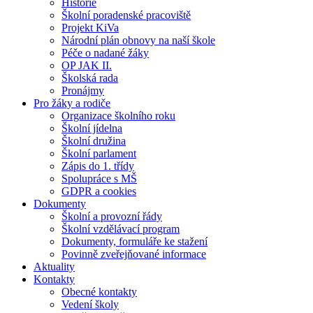
Historie
Školní poradenské pracoviště
Projekt KiVa
Národní plán obnovy na naší škole
Péče o nadané žáky
OP JAK II.
Školská rada
Pronájmy
Pro žáky a rodiče
Organizace školního roku
Školní jídelna
Školní družina
Školní parlament
Zápis do 1. třídy
Spolupráce s MŠ
GDPR a cookies
Dokumenty
Školní a provozní řády
Školní vzdělávací program
Dokumenty, formuláře ke stažení
Povinně zveřejňované informace
Aktuality
Kontakty
Obecné kontakty
Vedení školy