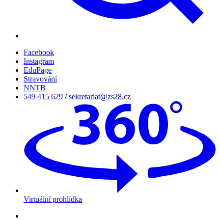
Facebook
Instagram
EduPage
Stravování
NNTB
549 415 629
/
sekretariat@zs28.cz
Virtuální prohlídka