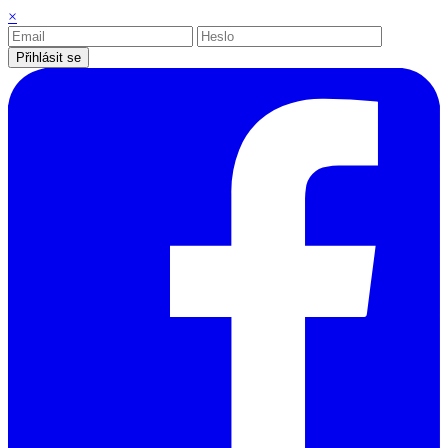
×
Přihlásit se