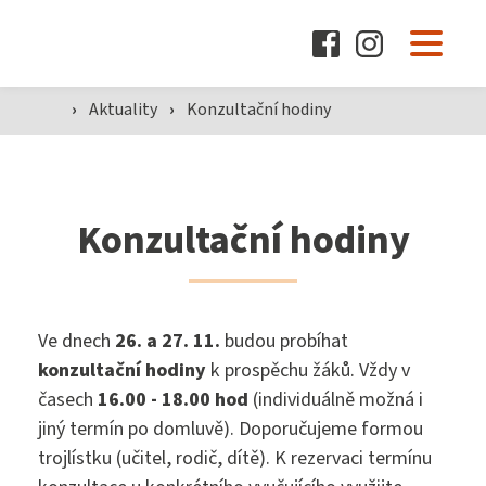
O škole
›
Aktuality
›
Konzultační hodiny
Pro žáky a rodiče
Konzultační hodiny
Dokumenty
Aktuality
Ve dnech
26. a 27. 11.
budou probíhat
konzultační hodiny
k prospěchu žáků. Vždy v
časech
16.00 - 18.00 hod
(individuálně možná i
jiný termín po domluvě). Doporučujeme formou
Kontakty
trojlístku (učitel, rodič, dítě). K rezervaci termínu