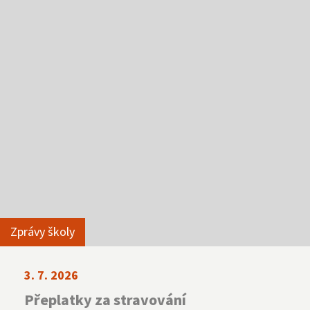
NNTB
Virtuální prohlídka
Zprávy školy
3. 7. 2026
Přeplatky za stravování