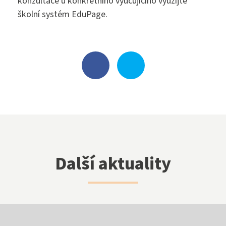
konzultace u konkrétního vyučujícího využijte
školní systém EduPage.
Klub přátel školy
Facebook
Instagram
Další aktuality
EduPage
Stravování