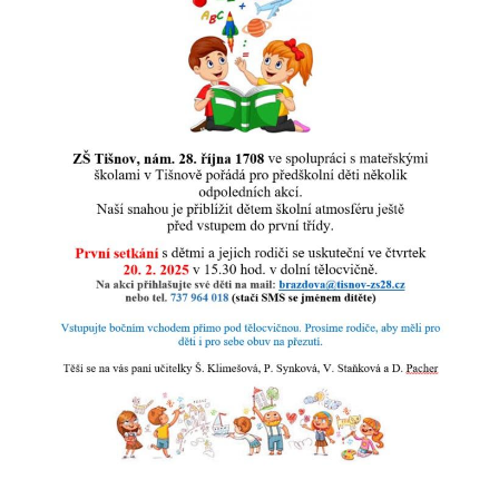
Klub přátel školy
Facebook
Instagram
EduPage
Stravování