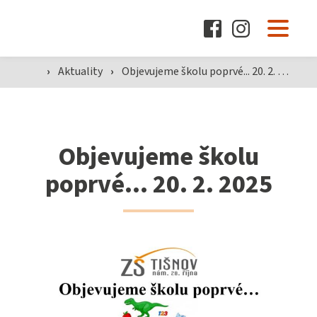
O škole
›
Aktuality
›
Objevujeme školu poprvé... 20. 2. 2025
Pro žáky a rodiče
Objevujeme školu
Dokumenty
poprvé... 20. 2. 2025
Aktuality
Kontakty