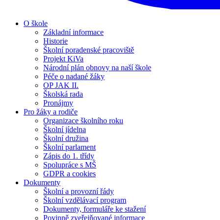
O škole
Základní informace
Historie
Školní poradenské pracoviště
Projekt KiVa
Národní plán obnovy na naší škole
Péče o nadané žáky
OP JAK II.
Školská rada
Pronájmy
Pro žáky a rodiče
Organizace školního roku
Školní jídelna
Školní družina
Školní parlament
Zápis do 1. třídy
Spolupráce s MŠ
GDPR a cookies
Dokumenty
Školní a provozní řády
Školní vzdělávací program
Dokumenty, formuláře ke stažení
Povinně zveřejňované informace