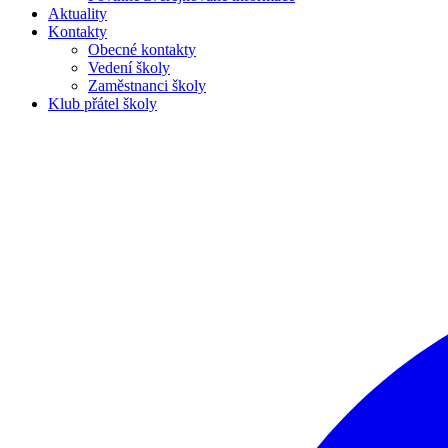
Aktuality
Kontakty
Obecné kontakty
Vedení školy
Zaměstnanci školy
Klub přátel školy