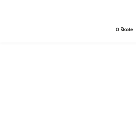
O škole
›
Aktuality
›
Memoriál Ivo Medka