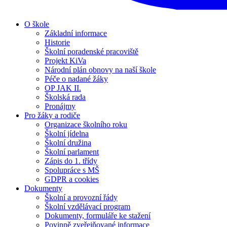
O škole
Základní informace
Historie
Školní poradenské pracoviště
Projekt KiVa
Národní plán obnovy na naší škole
Péče o nadané žáky
OP JAK II.
Školská rada
Pronájmy
Pro žáky a rodiče
Organizace školního roku
Školní jídelna
Školní družina
Školní parlament
Zápis do 1. třídy
Spolupráce s MŠ
GDPR a cookies
Dokumenty
Školní a provozní řády
Školní vzdělávací program
Dokumenty, formuláře ke stažení
Povinně zveřejňované informace