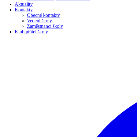
Aktuality
Kontakty
Obecné kontakty
Vedení školy
Zaměstnanci školy
Klub přátel školy