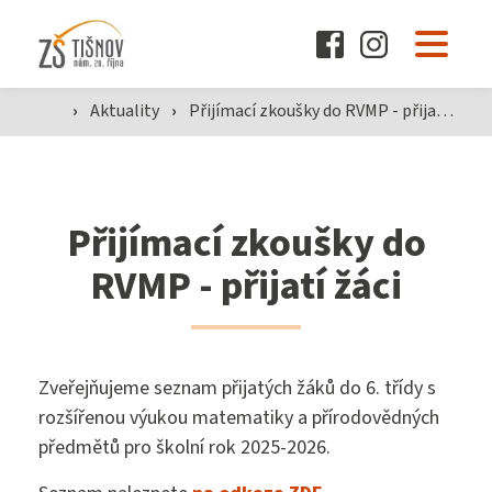
O škole
›
Aktuality
›
Přijímací zkoušky do RVMP - přijatí žáci
Pro žáky a rodiče
Přijímací zkoušky do
Dokumenty
RVMP - přijatí žáci
Aktuality
Zveřejňujeme seznam přijatých žáků do 6. třídy s
rozšířenou výukou matematiky a přírodovědných
Kontakty
předmětů pro školní rok 2025-2026.