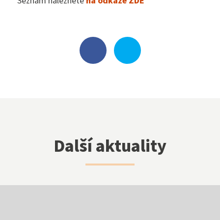
Seznam naleznete
na odkaze ZDE
Klub přátel školy
Facebook
Instagram
Další aktuality
EduPage
Stravování