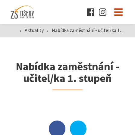
O škole
›
Aktuality
›
Nabídka zaměstnání - učitel/ka 1. stupeň
Pro žáky a rodiče
Nabídka zaměstnání -
Dokumenty
učitel/ka 1. stupeň
Aktuality
Kontakty