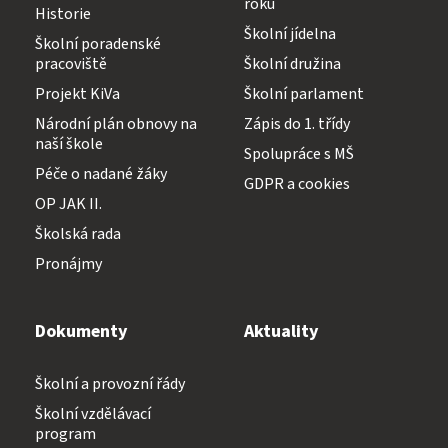
roku
Historie
Školní jídelna
Školní poradenské
pracoviště
Školní družina
Projekt KiVa
Školní parlament
Národní plán obnovy na
Zápis do 1. třídy
naší škole
Spolupráce s MŠ
Péče o nadané žáky
GDPR a cookies
OP JAK II.
Školská rada
Pronájmy
Dokumenty
Aktuality
Školní a provozní řády
Školní vzdělávací
program