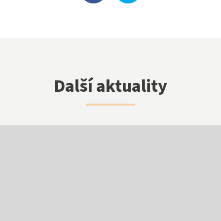
Klub přátel školy
Facebook
Další aktuality
Instagram
EduPage
Stravování