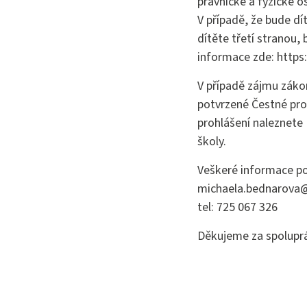
právnické a fyzické o
V případě, že bude dí
dítěte třetí stranou
informace zde: http
V případě zájmu záko
potvrzené Čestné pro
prohlášení naleznet
školy.
Veškeré informace po
michaela.bednarova
tel: 725 067 326
Děkujeme za spoluprá