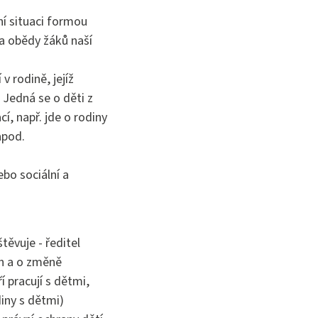
í situaci formou
na obědy žáků naší
 v rodině, jejíž
 Jedná se o děti z
, např. jde o rodiny
apod.
ebo sociální a
štěvuje - ředitel
ch a o změně
 pracují s dětmi,
iny s dětmi)