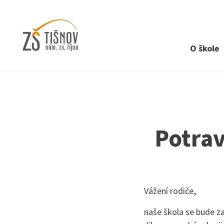
O škole
›
Aktuality
›
Potravinová pomoc dětem v nouzi
Potra
Vážení rodiče,
naše škola se bude z