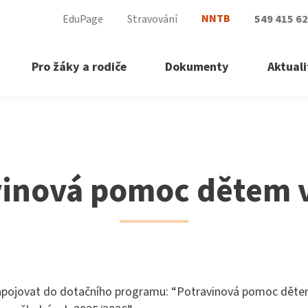
NNTB
EduPage
Stravování
549 415 6
Pro žáky a rodiče
Dokumenty
Aktuali
vinová pomoc dětem v
apojovat do dotačního programu: “Potravinová pomoc dětem 