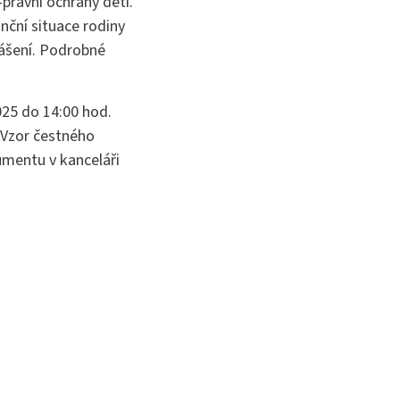
právní ochrany dětí.
nční situace rodiny
lášení. Podrobné
025 do 14:00 hod.
 Vzor čestného
umentu v kanceláři