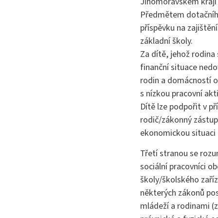
Jihomoravském kraji 
Předmětem dotačního 
příspěvku na zajištěn
základní školy.
Za dítě, jehož rodina s
finanční situace nedo
rodin a domácností o
s nízkou pracovní akt
Dítě lze podpořit v př
rodič/zákonný zástupc
ekonomickou situaci 
Třetí stranou se rozu
sociální pracovníci ob
školy/školského zaří
některých zákonů posk
mládeží a rodinami (z