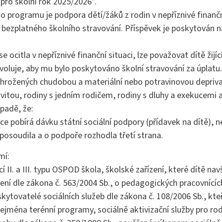
pro školní rok 2025/2026”.
programu je podpora dětí/žáků z rodin v nepříznivé finančn
í bezplatného školního stravování. Příspěvek je poskytován 
e ocitla v nepříznivé finanční situaci, lze považovat dítě žijící
voluje, aby mu bylo poskytováno školní stravování za úplatu.
hrožených chudobou a materiální nebo potravinovou deprivací
ivitou, rodiny s jedním rodičem, rodiny s dluhy a exekucemi 
ípadě, že:
e pobírá dávku státní sociální podpory (přídavek na dítě), n
posoudila a o podpoře rozhodla třetí strana.
mí:
cí II. a III. typu OSPOD škola, školské zařízení, které dítě nav
zení dle zákona č. 563/2004 Sb., o pedagogických pracovnící
ytovatelé sociálních služeb dle zákona č. 108/2006 Sb., kteří
ejména terénní programy, sociálně aktivizační služby pro rod