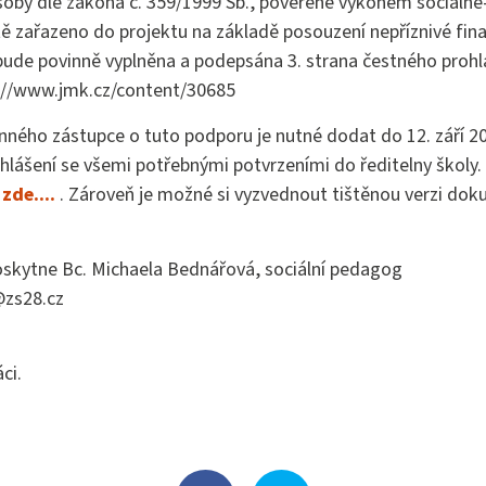
soby dle zákona č. 359/1999 Sb., pověřené výkonem sociálně-
tě zařazeno do projektu na základě posouzení nepříznivé fina
, bude povinně vyplněna a podepsána 3. strana čestného proh
s://www.jmk.cz/content/30685
nného zástupce o tuto podporu je nutné dodat do 12. září 2
hlášení se všemi potřebnými potvrzeními do ředitelny školy.
e
zde....
. Zároveň je možné si vyzvednout tištěnou verzi dok
skytne Bc. Michaela Bednářová, sociální pedagog
@zs28.cz
ci.