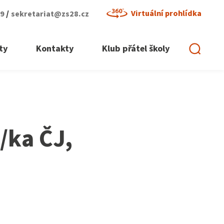
/
Virtuální prohlídka
29
sekretariat@zs28.cz
ty
Kontakty
Klub přátel školy
/ka ČJ,