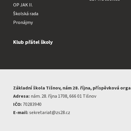
OP JAK II.
Školská rada
Pronájmy
Klub přátel školy
Základní škola Tišnov, nám 28. října, příspěvková org
Adresa:
nám. 28. října 1708, 666 01 Tišnov
IČO:
70283940
E-mail:
sekretariat@zs28.cz