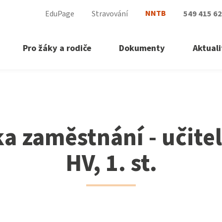
NNTB
EduPage
Stravování
549 415 6
Pro žáky a rodiče
Dokumenty
Aktuali
. st.
a zaměstnání - učitel
HV, 1. st.