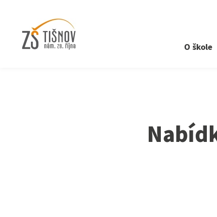
O škole
›
Aktuality
›
Nabídka zaměstnání - učitel/ka ČJ, HV, 1
Nabídk