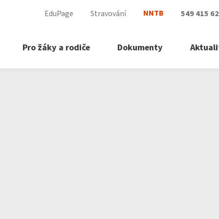
NNTB
EduPage
Stravování
549 415 6
Pro žáky a rodiče
Dokumenty
Aktuali
ový poradce
›
Soňa Kvíčalová