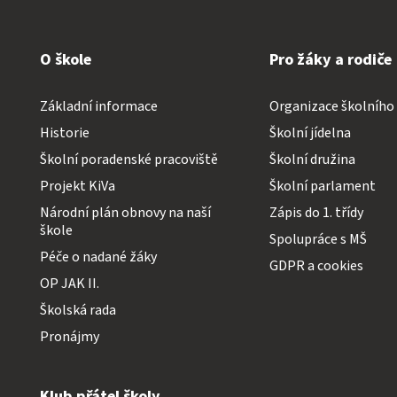
O škole
Pro žáky a rodiče
Základní informace
Organizace školního
Historie
Školní jídelna
Školní poradenské pracoviště
Školní družina
Projekt KiVa
Školní parlament
Národní plán obnovy na naší
Zápis do 1. třídy
škole
Spolupráce s MŠ
Péče o nadané žáky
GDPR a cookies
OP JAK II.
Školská rada
Pronájmy
Klub přátel školy