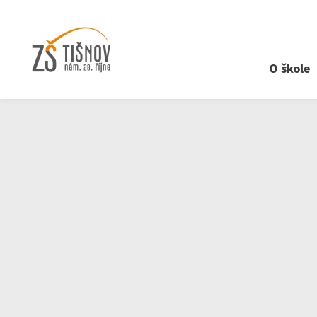
O škole
›
O škole
›
Školní poradenské pracoviště
›
Karier