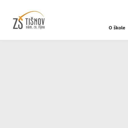
O škole
›
O škole
›
Projekt KiVa
›
Mgr. Radim Vykoukal