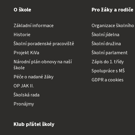
O škole
Pro žáky a rodiče
Základní informace
Organizace školního
Historie
Školní jídelna
Školní poradenské pracoviště
Školní družina
Projekt KiVa
Školní parlament
Národní plán obnovy na naší
Zápis do 1. třídy
škole
Spolupráce s MŠ
Péče o nadané žáky
GDPR a cookies
OP JAK II.
Školská rada
Pronájmy
Klub přátel školy