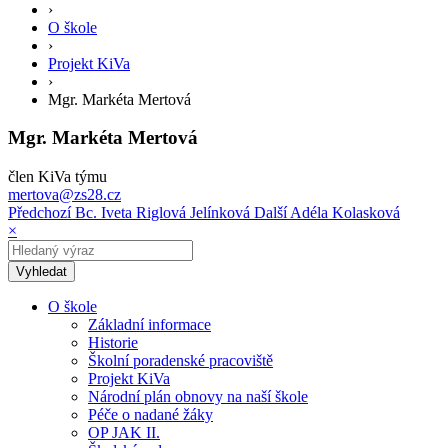
›
O škole
›
Projekt KiVa
›
Mgr. Markéta Mertová
Mgr. Markéta Mertová
člen KiVa týmu
mertova@zs28.cz
Předchozí
Bc. Iveta Riglová Jelínková
Další
Adéla Kolasková
×
O škole
Základní informace
Historie
Školní poradenské pracoviště
Projekt KiVa
Národní plán obnovy na naší škole
Péče o nadané žáky
OP JAK II.