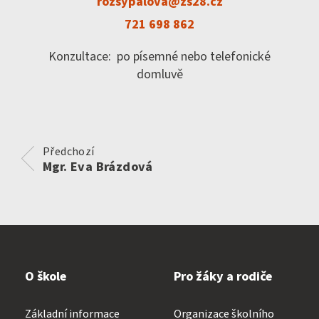
Kontakty
rozsypalova@zs28.cz
721 698 862
Konzultace: po písemné nebo telefonické
Klub přátel školy
domluvě
Facebook
Předchozí
Mgr. Eva Brázdová
Instagram
EduPage
O škole
Pro žáky a rodiče
Základní informace
Organizace školního