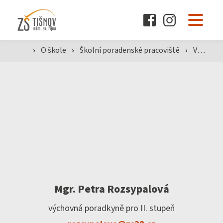
O škole
›
O škole
›
Školní poradenské pracoviště
›
Výchovný poradce
Pro žáky a rodiče
Dokumenty
Aktuality
Mgr. Petra Rozsypalová
výchovná poradkyně pro II. stupeň