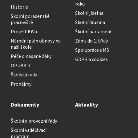
Stravování
roku
Historie
Školní jídelna
Školní poradenské
pracoviště
Školní družina
NNTB
Projekt KiVa
Školní parlament
Národní plán obnovy na
Zápis do 1. třídy
naší škole
Spolupráce s MŠ
Péče o nadané žáky
Virtuální prohlídka
GDPR a cookies
OP JAK II.
Školská rada
Pronájmy
Dokumenty
Aktuality
Školní a provozní řády
Školní vzdělávací
program